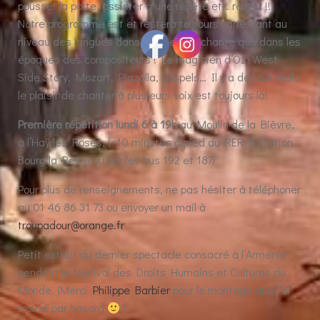
pousser la porte, assister à une répète et… rester !!
Notre programme est et restera toujours varié, tant au
niveau des langues dans lesquels on chante que dans les
époques des compositeurs ! Le magicien d’Oz, West
Side Story, Mozart, Piazolla, gospels… Il y a de tout mais
le plaisir de chanter à plusieurs voix est toujours là!
Première répétition lundi 6 à 19h
au Moulin de la Bièvre,
à l’Haÿ les Roses. (~10 minutes à pied du RER B station
Bourg la Reine ou par les bus 192 et 187)
Pour plus de renseignements, ne pas hésiter à téléphoner
au 01 46 86 31 73 ou envoyer un mail à
troupadour@orange.fr
Petit extrait du dernier spectacle consacré à l’Arménie
pendant le festival des Droits Humains et Cultures du
Monde. (Merci
Philippe Barbier
pour le montage que j’ai
trouvé par hasard
)